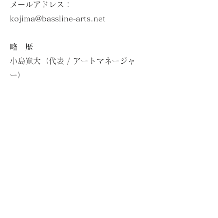
​メールアドレス：
kojima@bassline-arts.net
略 歴
小島寛大（代表 / アートマネージャ
ー）
東京藝術大学大学院音楽研究科にてア
ーツマネジメントを学び、東京、神奈
川、京都の劇場やアートセンター、国
際舞台芸術祭などで勤務。現在は、フ
リーランスのプロデューサー、コーデ
ィネーターとして、主に芸術教育に関
する様々なプロジェクトに従事しつ
つ、音楽教育、文化経済、文化政策を
研究。​2020年、地元・京都でコジカ
レーベルを始動。「移動おんがく実験