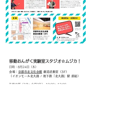
移動おんがく実験室スタジオ☆ムジカ！
日時：8月24日（木）
会場：
京都市北文化会館
創造活動室（3F）
（イオンモール北大路 / 地下鉄「北大路」駅 直結）
午前の部（3才〜小学2年） 10:00〜12:00
午後の部（小学1年〜6年） 14:00〜16:00
参加費：1500円
※家族割引：兄弟・姉妹は1,200円（2人目以降）
※兄弟・姉妹は年齢に関わらず同じ回に参加可能です。
※保護者の方や兄弟・姉妹はご見学いただけます。
スタジオ☆ムジカ！ 申込フォーム